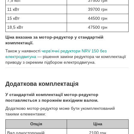
7,5 кВт
37500 грн
11 кВт
39700 грн
15 кВт
44500 грн
18,5 кВт
47500 грн
Ціна вказана за мотор-редуктор у стандартній
комплектації.
Також у наявності
черв’ячні редуктори NRV 150 без
електродвигуна
— рішення заміни редуктора чи комплектації
приводу з окремим підбором електродвигуна.
Додаткова комплектація
У стандартній комплектації мотор-редуктор
поставляється з порожнім вихідним валом.
Додатково мотор-редуктор може бути укомплектований
такими елементами:
Опція
Ціна
Вал односторонній
2100 грн