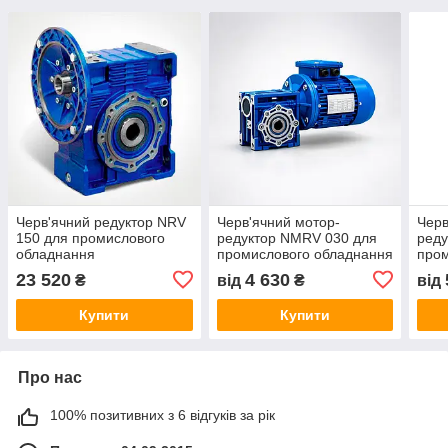
Черв'ячний редуктор NRV
Черв'ячний мотор-
Черв
150 для промислового
редуктор NMRV 030 для
реду
обладнання
промислового обладнання
пром
23 520
4 630
₴
від
₴
від
Купити
Купити
Про нас
100% позитивних з 6 відгуків за рік