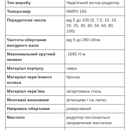
Тип виробу
Черв’ячний мотор-редуктор
Типорозмір
NMRV 150
Передаточні числа
від 5 до 100 (5; 7,5; 10; 15;
20; 25; 30; 40; 50; 60; 80;
100)
Частота обертання
від 9 до 280 об/хв
вихідного вала
Максимальний крутний
1685 Н·м
момент
Матеріал корпусу
чавун
Матеріал черв’ячного
бронза
колеса
Матеріал черв’яка
загартована сталь
Монтажні виконання
фланцеве / на лапах
Напрямок обертання
реверсивний
Мастило
редуктор постачається
заправленим мастилом