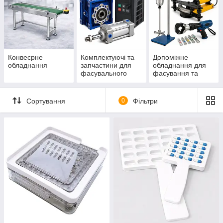
Конвеєрне
Комплектуючі та
Допоміжне
обладнання
запчастини для
обладнання для
фасувального
фасування та
обладнання
змішування
Сортування
0
Фільтри