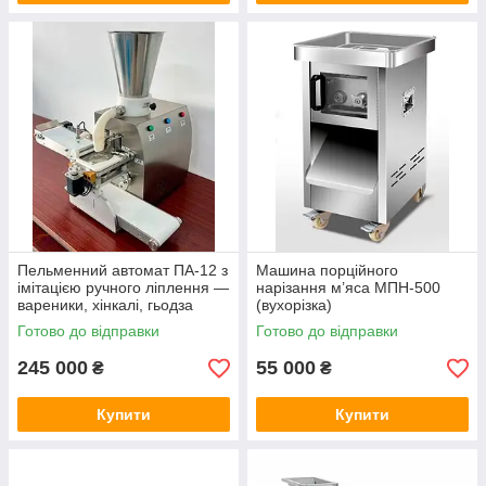
Пельменний автомат ПА-12 з
Машина порційного
імітацією ручного ліплення —
нарізання м’яса МПН-500
вареники, хінкалі, гьодза
(вухорізка)
Готово до відправки
Готово до відправки
245 000
55 000
₴
₴
Купити
Купити