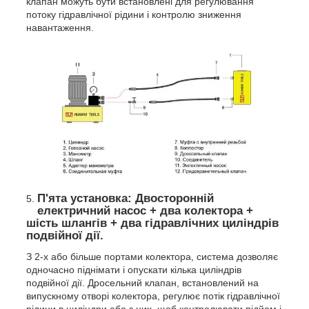
клапан можуть бути встановлені для регулювання
потоку гідравлічної рідини і контролю зниження
навантаження.
П'ята установка: Двосторонній
електричний насос + два колектора +
шість шлангів + два гідравлічних циліндрів
подвійної дії.
З 2-х або більше портами колектора, система дозволяє
одночасно піднімати і опускати кілька циліндрів
подвійної дії. Дросельний клапан, встановлений на
випускному отворі колектора, регулює потік гідравлічної
рідини в циліндри або з них, щоб контролювати підйом і