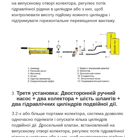
на випускному отворі колектора, регулює потік
гідравлічної рідини в циліндри або з них, щоб
контролювати висоту підйому кожного циліндра і
підтримувати горизонтальне переміщення вантажу.
Третя установка: Двосторонній ручний
насос + два колектора + шість шлангів +
два гідравлічних циліндрів подвійної дії.
З 2-х або більше портами колектора, система дозволяє
одночасно піднімати і опускати кілька циліндрів
подвійної дії. Дросельний клапан, встановлений на
випускному отворі колектора, регулює потік гідравлічної
рідини в циліндри або з них, щоб контролювати підйом і