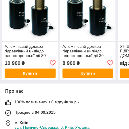
Алюмінієвий домкрат
Алюмінієвий домкрат
УНІ
гідравлічний циліндр
гідравлічний циліндр
ГІД
односторонньої дії 30
односторонньої дії 30
ДОМ
тонн 150 мм
тонн 100 мм
ОДН
10 900
8 900
₴
₴
від
150 
ММ
Купити
Купити
Про нас
100% позитивних з 6 відгуків за рік
Працює з 04.09.2015
м. Київ
вул. Північно-Сирецька, 3, Київ, Україна