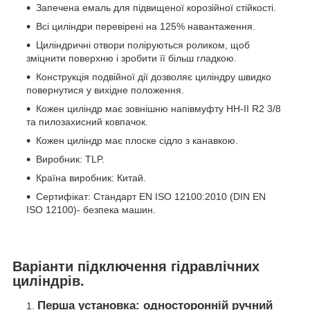
Запечена емаль для підвищеної корозійної стійкості.
Всі циліндри перевірені на 125% навантаження.
Циліндричні отвори поліруються роликом, щоб
зміцнити поверхню і зробити її більш гладкою.
Конструкція подвійної дії дозволяє циліндру швидко
повернутися у вихідне положення.
Кожен циліндр має зовнішню напівмуфту HH-II R2 3/8
та пилозахисний ковпачок.
Кожен циліндр має плоске сідло з канавкою.
Виробник: TLP.
Країна виробник: Китай.
Сертифікат: Стандарт EN ISO 12100:2010 (DIN EN
ISO 12100)- безпека машин.
Варіанти підключення гідравлічних
циліндрів.
Перша установка: односторонній ручний