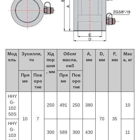
Мод
Зусилля,
Хід
Обсяг
A,
D,
F,
Мас
ель
тн
пор
масла,
мм
мм
мм
а, кг
шня
см3
, мм
Пря
Пов
Пря
Пов
ме
оро
ме
оро
тне
тне
HHY
G-
250
491
250
380
10
102
50S
10
7
70
35
HHY
G-
300
589
300
430
11
103