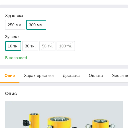
Хід штока
250 мм.
300 мм.
Зусилля
10 тн.
30 тн.
50 тн.
100 тн.
В наявності
Опис
Характеристики
Доставка
Оплата
Умови п
Опис