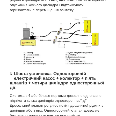
опускання кожного циліндра і підтримувати
горизонтальне переміщення вантажу.
Шоста установка: Односторонній
електричний насос + колектор + п'ять
шлангів + чотири циліндри односторонньої
дії.
Система з 4 або більше портами дозволяє одночасно
піднімати кілька циліндрів односторонньої дії.
Дросельний клапан регулює потік гідравлічної рідини в
циліндри або з них. Односторонній клапан дозволяє
безпечно утримувати вантаж при підйомі.