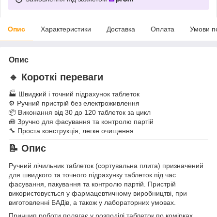
Опис
Характеристики
Доставка
Оплата
Умови п
Опис
🔹 Короткі переваги
🏭 Швидкий і точний підрахунок таблеток
⚙️ Ручний пристрій без електроживлення
📦 Виконання від 30 до 120 таблеток за цикл
🧰 Зручно для фасування та контролю партій
🔧 Проста конструкція, легке очищення
📝 Опис
Ручний лічильник таблеток (сортувальна плита) призначений
для швидкого та точного підрахунку таблеток під час
фасування, пакування та контролю партій. Пристрій
використовується у фармацевтичному виробництві, при
виготовленні БАДів, а також у лабораторних умовах.
Принцип роботи полягає у розподілі таблеток по комірках