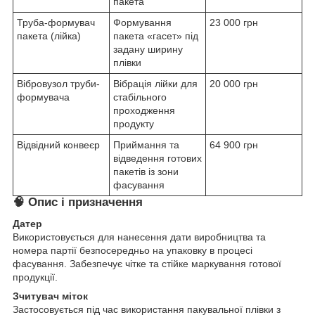
пакета
Труба-формувач
Формування
23 000 грн
пакета (лійка)
пакета «гасет» під
задану ширину
плівки
Вібровузол труби-
Вібрація лійки для
20 000 грн
формувача
стабільного
проходження
продукту
Відвідний конвеєр
Приймання та
64 900 грн
відведення готових
пакетів із зони
фасування
🧠 Опис і призначення
Датер
Використовується для нанесення дати виробництва та
номера партії безпосередньо на упаковку в процесі
фасування. Забезпечує чітке та стійке маркування готової
продукції.
Зчитувач міток
Застосовується під час використання пакувальної плівки з