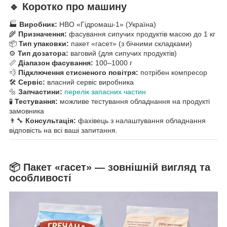
🔹 Коротко про машину
🏭
Виробник:
НВО «Гідромаш-1» (Україна)
🌾
Призначення:
фасування сипучих продуктів масою до 1 кг
📦
Тип упаковки:
пакет «гасет» (з бічними складками)
⚙️
Тип дозатора:
ваговий (для сипучих продуктів)
📏
Діапазон фасування:
100–1000 г
💨
Підключення стисненого повітря:
потрібен компресор
🛠
Сервіс:
власний сервіс виробника
🔩
Запчастини:
перелік запасних частин
🧪
Тестування:
можливе тестування обладнання на продукті
замовника
👨‍🔧
Консультація:
фахівець з налаштування обладнання
відповість на всі ваші запитання.
📦 Пакет «гасет» — зовнішній вигляд та
особливості