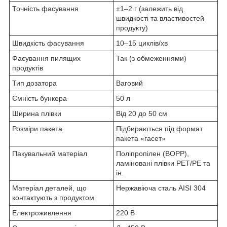
Точність фасування
±1–2 г (залежить від
швидкості та властивостей
продукту)
Швидкість фасування
10–15 циклів/хв
Фасування пилящих
Так (з обмеженнями)
продуктів
Тип дозатора
Ваговий
Ємність бункера
50 л
Ширина плівки
Від 20 до 50 см
Розміри пакета
Підбираються під формат
пакета «гасет»
Пакувальний матеріал
Поліпропілен (BOPP),
ламіновані плівки PET/PE та
ін.
Матеріал деталей, що
Нержавіюча сталь AISI 304
контактують з продуктом
Електроживлення
220 В