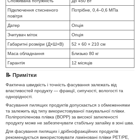
Споживана потужність
До 450 Вт
Підключення стисненого
Потрібне, 0,4–0,6 МПа
повітря
Датер
Опція
Зчитувач міток
Опція
Габаритні розміри (Д×Ш×В)
52 × 60 × 210 см
Маса обладнання
Близько 80 кг
Гарантія
12 місяців
📝 Примітки
Фактична швидкість і точність фасування залежать від
властивостей продукту — фракції, сипучості, вологості та
однорідності.
Фасування пилящих продуктів допускається з обмеженнями
та залежить від типу використовуваної пакувальної плівки.
Поліпропіленова плівка (BOPP) за високої запиленості
продукту може не забезпечувати стабільну запайку в зоні шва.
Для фасування пилящих і дрібнофракційних продуктів
рекомендується використовувати ламіновані плівки PET/PE,