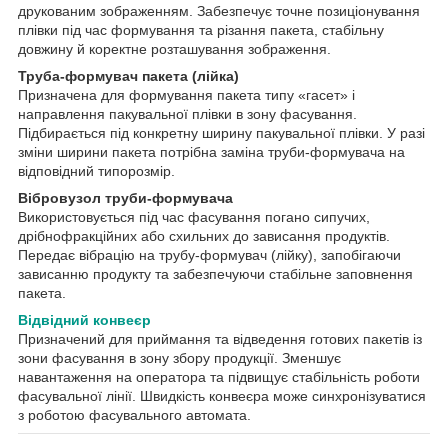
друкованим зображенням. Забезпечує точне позиціонування
плівки під час формування та різання пакета, стабільну
довжину й коректне розташування зображення.
Труба-формувач пакета (лійка)
Призначена для формування пакета типу «гасет» і
направлення пакувальної плівки в зону фасування.
Підбирається під конкретну ширину пакувальної плівки. У разі
зміни ширини пакета потрібна заміна труби-формувача на
відповідний типорозмір.
Вібровузол труби-формувача
Використовується під час фасування погано сипучих,
дрібнофракційних або схильних до зависання продуктів.
Передає вібрацію на трубу-формувач (лійку), запобігаючи
зависанню продукту та забезпечуючи стабільне заповнення
пакета.
Відвідний конвеєр
Призначений для приймання та відведення готових пакетів із
зони фасування в зону збору продукції. Зменшує
навантаження на оператора та підвищує стабільність роботи
фасувальної лінії. Швидкість конвеєра може синхронізуватися
з роботою фасувального автомата.