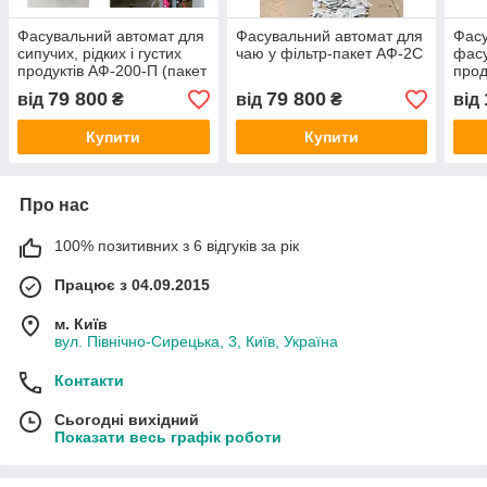
Фасувальний автомат для
Фасувальний автомат для
Фасу
сипучих, рідких і густих
чаю у фільтр-пакет АФ-2С
фасу
продуктів АФ-200-П (пакет
прод
«подушка»)
АФ-
79 800
79 800
від
₴
від
₴
від
Купити
Купити
Про нас
100% позитивних з 6 відгуків за рік
Працює з 04.09.2015
м. Київ
вул. Північно-Сирецька, 3, Київ, Україна
Контакти
Сьогодні вихідний
Показати весь графік роботи