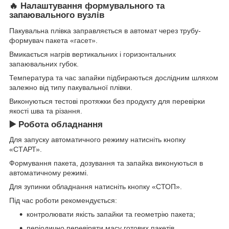
🔥 Налаштування формувального та
запаювального вузлів
Пакувальна плівка заправляється в автомат через трубу-
формувач пакета «гасет».
Вмикається нагрів вертикальних і горизонтальних
запаювальних губок.
Температура та час запайки підбираються дослідним шляхом
залежно від типу пакувальної плівки.
Виконуються тестові протяжки без продукту для перевірки
якості шва та різання.
▶️ Робота обладнання
Для запуску автоматичного режиму натисніть кнопку
«СТАРТ».
Формування пакета, дозування та запайка виконуються в
автоматичному режимі.
Для зупинки обладнання натисніть кнопку «СТОП».
Під час роботи рекомендується:
контролювати якість запайки та геометрію пакета;
періодично перевіряти масу готових пакетів