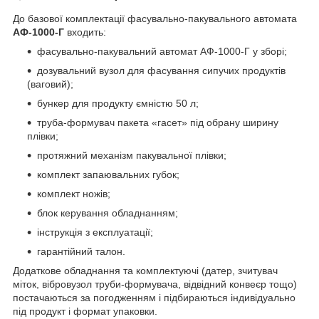
До базової комплектації фасувально-пакувального автомата
АФ-1000-Г
входить:
фасувально-пакувальний автомат АФ-1000-Г у зборі;
дозувальний вузол для фасування сипучих продуктів
(ваговий);
бункер для продукту ємністю 50 л;
труба-формувач пакета «гасет» під обрану ширину
плівки;
протяжний механізм пакувальної плівки;
комплект запаювальних губок;
комплект ножів;
блок керування обладнанням;
інструкція з експлуатації;
гарантійний талон.
Додаткове обладнання та комплектуючі (датер, зчитувач
міток, вібровузол труби-формувача, відвідний конвеєр тощо)
постачаються за погодженням і підбираються індивідуально
під продукт і формат упаковки.