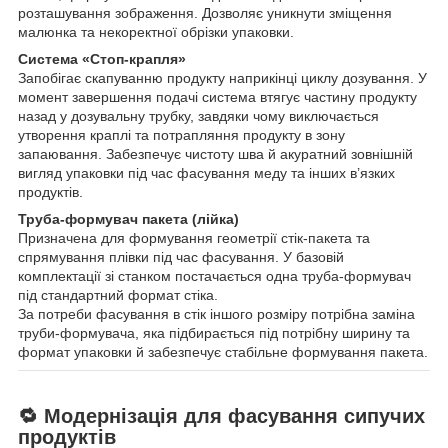
розташування зображення. Дозволяє уникнути зміщення
малюнка та некоректної обрізки упаковки.
Система «Стоп-крапля»
Запобігає скапуванню продукту наприкінці циклу дозування. У
момент завершення подачі система втягує частину продукту
назад у дозувальну трубку, завдяки чому виключається
утворення краплі та потрапляння продукту в зону
запаювання. Забезпечує чистоту шва й акуратний зовнішній
вигляд упаковки під час фасування меду та інших в’язких
продуктів.
Труба-формувач пакета (лійка)
Призначена для формування геометрії стік-пакета та
спрямування плівки під час фасування. У базовій
комплектації зі станком постачається одна труба-формувач
під стандартний формат стіка.
За потреби фасування в стік іншого розміру потрібна заміна
труби-формувача, яка підбирається під потрібну ширину та
формат упаковки й забезпечує стабільне формування пакета.
🔁 Модернізація для фасування сипучих
продуктів