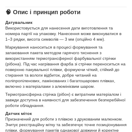
🧠 Опис і принцип роботи
Датувальник
Використовується для нанесення дати виготовлення та
номера партії на упаковку. Нанесення може виконуватися в
1–3 рядки, висота символів — 3 мм (опційно 4 мм).
Маркування наноситься в процесі формування та
запаювання пакета методом гарячого тиснення з
використанням термотрансферної фарбувальної стрічки
(рібона). Під час нагрівання фарба зі стрічки переноситься на
поверхню пакувальної плівки, формуючи чіткий, стійкий до
стирання та вологи відбиток, добре читаний на
поліпропіленових, ламінованих і багатошарових плівках,
включно з матеріалами з алюмінієвим шаром.
Термотрансферна стрічка (рібон) є витратним матеріалом і
завжди доступна в наявності для забезпечення безперебійної
роботи обладнання.
Датчик міток
Призначений для роботи з плівкою з друкованим малюнком.
Зчитує реєстраційну мітку та забезпечує точне позиціонування
плівки, формування пакетів однакової довжини й коректне