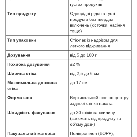
густих продуктів
Тип продукту
Однорідні рідкі та густі
продукти без твердих
включень (кісточки, насіння
тощо)
Тип упаковки
Стік-пак із надрізом для
легкого відкривання
Дозування
від 5 до 100 г
Похибка дозування
±2 %
Ширина стіка
від 2,5 до 6 см
Максимальна довжина
до 17 см
стіка
Форма шва
Вертикальний шов по центру
задньої стінки пакета
Швидкість фасування
до 30 стіків за хвилину
(залежить від продукту та
об’єму дози)
Пакувальний матеріал
Поліпропілен (BOPP),