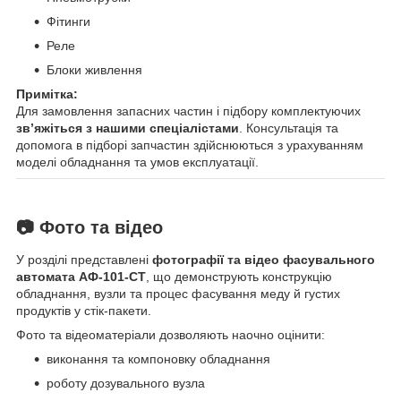
Фітинги
Реле
Блоки живлення
Примітка:
Для замовлення запасних частин і підбору комплектуючих
зв’яжіться з нашими спеціалістами
. Консультація та
допомога в підборі запчастин здійснюються з урахуванням
моделі обладнання та умов експлуатації.
📷 Фото та відео
У розділі представлені
фотографії та відео фасувального
автомата АФ-101-СТ
, що демонструють конструкцію
обладнання, вузли та процес фасування меду й густих
продуктів у стік-пакети.
Фото та відеоматеріали дозволяють наочно оцінити:
виконання та компоновку обладнання
роботу дозувального вузла