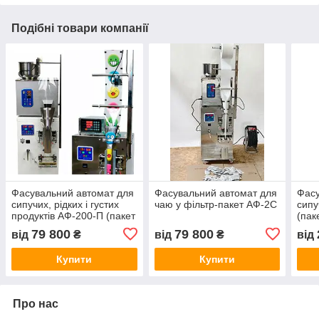
Подібні товари компанії
Фасувальний автомат для
Фасувальний автомат для
Фасу
сипучих, рідких і густих
чаю у фільтр-пакет АФ-2С
сипу
продуктів АФ-200-П (пакет
(пак
«подушка»)
79 800
79 800
від
₴
від
₴
від
Купити
Купити
Про нас