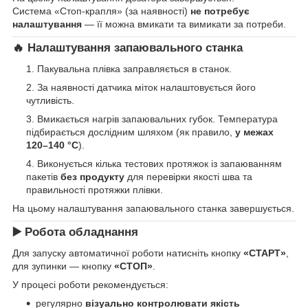
Система «Стоп-крапля» (за наявності)
не потребує
налаштування
— її можна вмикати та вимикати за потреби.
🔥 Налаштування запаювального станка
Пакувальна плівка заправляється в станок.
За наявності датчика міток налаштовується його
чутливість.
Вмикається нагрів запаювальних губок. Температура
підбирається дослідним шляхом (як правило,
у межах
120–140 °C
).
Виконується кілька тестових протяжок із запаюванням
пакетів
без продукту
для перевірки якості шва та
правильності протяжки плівки.
На цьому налаштування запаювального станка завершується.
▶️ Робота обладнання
Для запуску автоматичної роботи натисніть кнопку
«СТАРТ»
,
для зупинки — кнопку
«СТОП»
.
У процесі роботи рекомендується:
регулярно
візуально контролювати якість