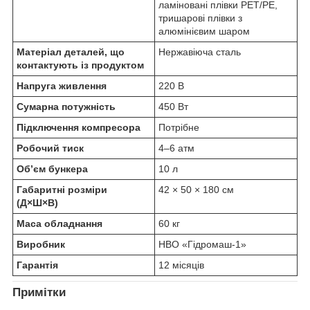
ламіновані плівки PET/PE,
тришарові плівки з
алюмінієвим шаром
Матеріал деталей, що
Нержавіюча сталь
контактують із продуктом
Напруга живлення
220 В
Сумарна потужність
450 Вт
Підключення компресора
Потрібне
Робочий тиск
4–6 атм
Об’єм бункера
10 л
Габаритні розміри
42 × 50 × 180 см
(Д×Ш×В)
Маса обладнання
60 кг
Виробник
НВО «Гідромаш-1»
Гарантія
12 місяців
Примітки