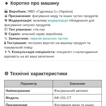
🔹 Коротко про машину
🏭
Виробник:
НВО «Гідромаш-1» (Україна)
🍯
Призначення:
фасування меду та інших густих продуктів
🔁
Модернізація:
можлива
модернізація
обладнання для
фасування сипучих продуктів
📦
Тип упаковки:
стік-пак
🛠
Сервіс:
власний сервіс виробника
🔩
Запчастини:
перелік запасних частин
🧪
Тестування:
тестуємо верстат на вашому продукті та
пакувальній плівці
👨‍🔧
Консультація спеціаліста:
спеціаліст з налагодження
відповість на всі ваші запитання
⚙️ Технічні характеристики
Параметр
Значення
Найменування
Фасувальний автомат
Модель
АФ-101-СТ
Призначення
Фасування меду та інших