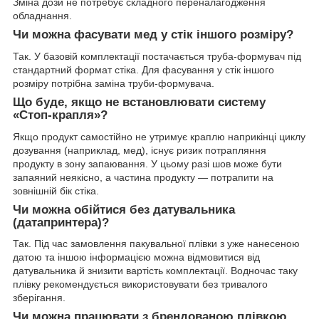
Зміна дози не потребує складного переналагодження
обладнання.
Чи можна фасувати мед у стік іншого розміру?
Так. У базовій комплектації постачається труба-формувач під
стандартний формат стіка. Для фасування у стік іншого
розміру потрібна заміна труби-формувача.
Що буде, якщо не встановлювати систему
«Стоп-крапля»?
Якщо продукт самостійно не утримує краплю наприкінці циклу
дозування (наприклад, мед), існує ризик потрапляння
продукту в зону запаювання. У цьому разі шов може бути
запаяний неякісно, а частина продукту — потрапити на
зовнішній бік стіка.
Чи можна обійтися без датувальника
(датапринтера)?
Так. Під час замовлення пакувальної плівки з уже нанесеною
датою та іншою інформацією можна відмовитися від
датувальника й знизити вартість комплектації. Водночас таку
плівку рекомендується використовувати без тривалого
зберігання.
Чи можна працювати з брендованою плівкою