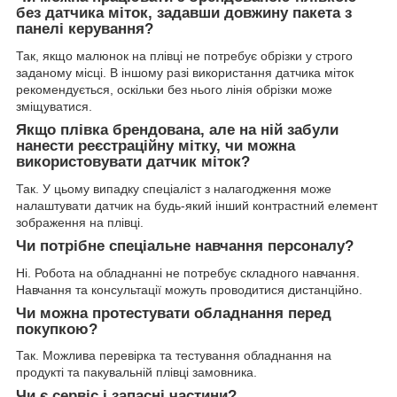
без датчика міток, задавши довжину пакета з
панелі керування?
Так, якщо малюнок на плівці не потребує обрізки у строго
заданому місці. В іншому разі використання датчика міток
рекомендується, оскільки без нього лінія обрізки може
зміщуватися.
Якщо плівка брендована, але на ній забули
нанести реєстраційну мітку, чи можна
використовувати датчик міток?
Так. У цьому випадку спеціаліст з налагодження може
налаштувати датчик на будь-який інший контрастний елемент
зображення на плівці.
Чи потрібне спеціальне навчання персоналу?
Ні. Робота на обладнанні не потребує складного навчання.
Навчання та консультації можуть проводитися дистанційно.
Чи можна протестувати обладнання перед
покупкою?
Так. Можлива перевірка та тестування обладнання на
продукті та пакувальній плівці замовника.
Чи є сервіс і запасні частини?