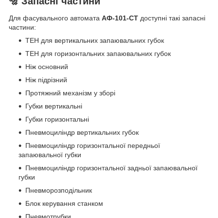
🔩 Запасні частини
Для фасувального автомата
АФ-101-СТ
доступні такі запасні
частини:
ТЕН для вертикальних запаювальних губок
ТЕН для горизонтальних запаювальних губок
Ніж основний
Ніж підрізний
Протяжний механізм у зборі
Губки вертикальні
Губки горизонтальні
Пневмоциліндр вертикальних губок
Пневмоциліндр горизонтальної передньої
запаювальної губки
Пневмоциліндр горизонтальної задньої запаювальної
губки
Пневморозподільник
Блок керування станком
Пневмотрубки