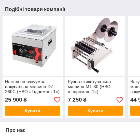
Подібні товари компанії
Настільна вакуумна
Ручна етикетувальна
Ваку
пакувальна машина DZ-
машина MT-30 (НВО
маши
260C (НВО «Гідромаш-1»)
«Гідромаш-1»)
ваку
(НВО
25 900
7 250
44 
₴
₴
Купити
Купити
Про нас