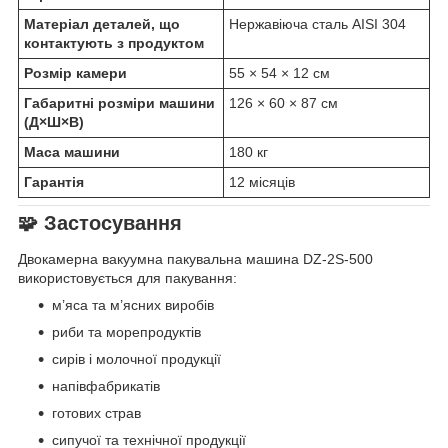
Матеріал деталей, що
Нержавіюча сталь AISI 304
контактують з продуктом
Розмір камери
55 × 54 × 12 см
Габаритні розміри машини
126 × 60 × 87 см
(Д×Ш×В)
Маса машини
180 кг
Гарантія
12 місяців
🧩 Застосування
Двокамерна вакуумна пакувальна машина DZ-2S-500
використовується для пакування:
м’яса та м’ясних виробів
риби та морепродуктів
сирів і молочної продукції
напівфабрикатів
готових страв
сипучої та технічної продукції