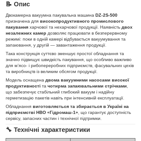
📝 Опис
Двокамерна вакуумна пакувальна машина
DZ-2S-500
призначена для
високопродуктивного промислового
пакування
харчової та нехарчової продукції. Наявність
двох
незалежних камер
дозволяє працювати в безперервному
режимі: поки в одній камері відбувається вакуумування та
запаювання, у другій — завантаження продукції.
Така конструкція суттєво зменшує простої обладнання та
значно підвищує швидкість пакування, що особливо важливо
для м’ясо- і рибопереробних підприємств, фасувальних цехів
та виробництв із великим обсягом продукції.
Модель оснащена
двома вакуумними насосами високої
продуктивності
та
чотирма запаювальними стрічками
,
що забезпечує стабільний глибокий вакуум і надійну
герметизацію пакетів навіть при інтенсивній експлуатації.
Обладнання
виготовляється та збирається в Україні на
підприємстві НВО «Гідромаш-1»
, що гарантує доступність
сервісу, запасних частин і технічної підтримки.
🔧 Технічні характеристики