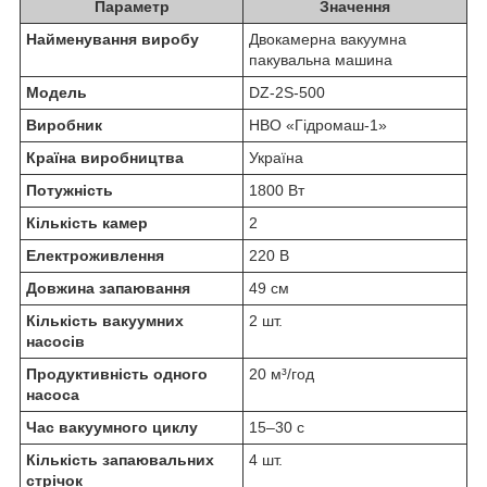
Параметр
Значення
Найменування виробу
Двокамерна вакуумна
пакувальна машина
Модель
DZ-2S-500
Виробник
НВО «Гідромаш-1»
Країна виробництва
Україна
Потужність
1800 Вт
Кількість камер
2
Електроживлення
220 В
Довжина запаювання
49 см
Кількість вакуумних
2 шт.
насосів
Продуктивність одного
20 м³/год
насоса
Час вакуумного циклу
15–30 с
Кількість запаювальних
4 шт.
стрічок