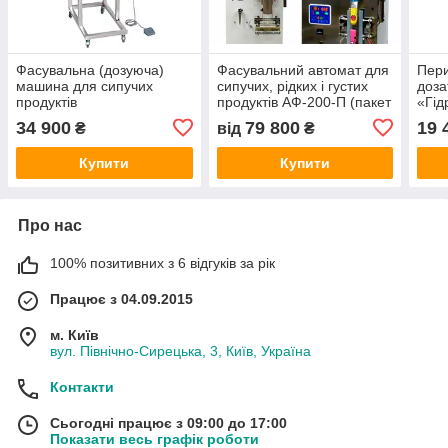
Фасувальна (дозуюча)
Фасувальний автомат для
Пери
машина для сипучих
сипучих, рідких і густих
доза
продуктів
продуктів АФ-200-П (пакет
«Гід
«подушка»)
34 900
79 800
19 
₴
від
₴
Купити
Купити
Про нас
100% позитивних з 6 відгуків за рік
Працює з 04.09.2015
м. Київ
вул. Північно-Сирецька, 3, Київ, Україна
Контакти
Сьогодні працює з 09:00 до 17:00
Показати весь графік роботи