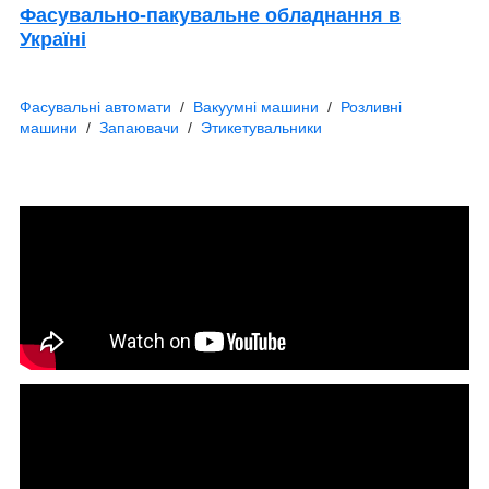
Фасувально-пакувальне обладнання в
Україні
Фасувальні автомати
/
Вакуумні машини
/
Розливні
машини
/
Запаювачи
/
Этикетувальники