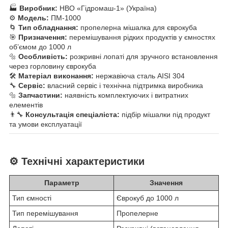
🏭
Виробник:
НВО «Гідромаш-1» (Україна)
⚙️
Модель:
ПМ-1000
🌀
Тип обладнання:
пропелерна мішалка для єврокуба
🎯
Призначення:
перемішування рідких продуктів у ємностях
об’ємом до 1000 л
🔩
Особливість:
розкривні лопаті для зручного встановлення
через горловину єврокуба
🛠
Матеріал виконання:
нержавіюча сталь AISI 304
🔧
Сервіс:
власний сервіс і технічна підтримка виробника
🔩
Запчастини:
наявність комплектуючих і витратних
елементів
👨‍🔧
Консультація спеціаліста:
підбір мішалки під продукт
та умови експлуатації
⚙️ Технічні характеристики
Параметр
Значення
Тип ємності
Єврокуб до 1000 л
Тип перемішування
Пропелерне