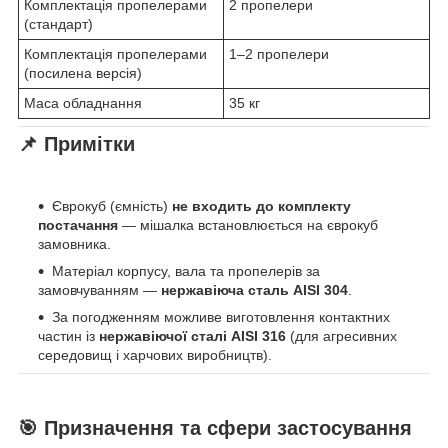
Комплектація пропелерами
2 пропелери
(стандарт)
Комплектація пропелерами
1–2 пропелери
(посилена версія)
Маса обладнання
35 кг
📌 Примітки
Єврокуб (ємність)
не входить до комплекту
постачання
— мішалка встановлюється на єврокуб
замовника.
Матеріал корпусу, вала та пропелерів за
замовчуванням —
нержавіюча сталь AISI 304
.
За погодженням можливе виготовлення контактних
частин із
нержавіючої сталі AISI 316
(для агресивних
середовищ і харчових виробництв).
🎯 Призначення та сфери застосування