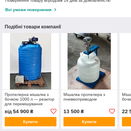
Повернення товару впродовж 14 днів за домовленістю
Всі умови повернення
Подібні товари компанії
Пропелерна мішалка з
Мішалка пропелера з
Міша
бочкою 1000 л — реактор
пневмоприводом
бочк
для перемішування
54 900
13 500
22 
від
₴
₴
Купити
Купити