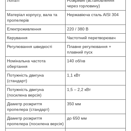
Лопаті
Розкривні (встановлення
через горловину)
Матеріал корпусу, вала та
Нержавіюча сталь AISI 304
пропелерів
Електроживлення
220 / 380 В
Керування
Частотний перетворювач
Регулювання швидкості
Плавне регулювання +
плавний пуск
Номінальна частота
140 об/хв
обертання
Потужність двигуна
1,1 кВт
(стандарт)
Потужність двигуна
1,5 – 2,2 кВт
(посилена версія)
Діаметр розкриття
350 мм
пропелера (стандарт)
Діаметр розкриття
до 650 мм
пропелера (посилена версія)