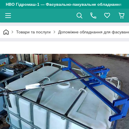
НВО Гідромаш-1 — Фасувально-пакувальне обладнання
Товари та послуги
Допоміжне обладнання для фасуванн