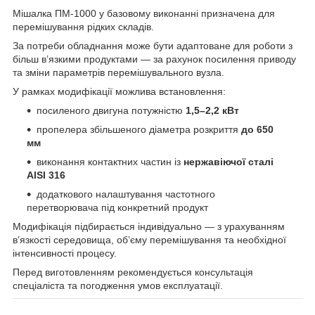
Мішалка ПМ-1000 у базовому виконанні призначена для
перемішування рідких складів.
За потреби обладнання може бути адаптоване для роботи з
більш в’язкими продуктами — за рахунок посилення приводу
та зміни параметрів перемішувального вузла.
У рамках модифікації можлива встановлення:
посиленого двигуна потужністю
1,5–2,2 кВт
пропелера збільшеного діаметра розкриття
до 650
мм
виконання контактних частин із
нержавіючої сталі
AISI 316
додаткового налаштування частотного
перетворювача під конкретний продукт
Модифікація підбирається індивідуально — з урахуванням
в’язкості середовища, об’єму перемішування та необхідної
інтенсивності процесу.
Перед виготовленням рекомендується консультація
спеціаліста та погодження умов експлуатації.