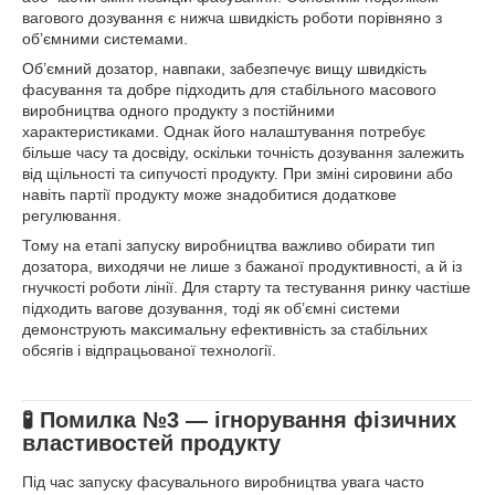
вагового дозування є нижча швидкість роботи порівняно з
об’ємними системами.
Об’ємний дозатор, навпаки, забезпечує вищу швидкість
фасування та добре підходить для стабільного масового
виробництва одного продукту з постійними
характеристиками. Однак його налаштування потребує
більше часу та досвіду, оскільки точність дозування залежить
від щільності та сипучості продукту. При зміні сировини або
навіть партії продукту може знадобитися додаткове
регулювання.
Тому на етапі запуску виробництва важливо обирати тип
дозатора, виходячи не лише з бажаної продуктивності, а й із
гнучкості роботи лінії. Для старту та тестування ринку частіше
підходить вагове дозування, тоді як об’ємні системи
демонструють максимальну ефективність за стабільних
обсягів і відпрацьованої технології.
🧪 Помилка №3 — ігнорування фізичних
властивостей продукту
Під час запуску фасувального виробництва увага часто