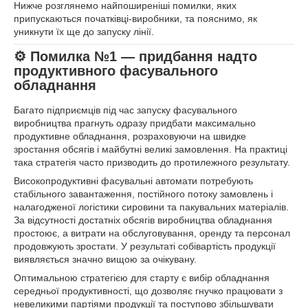
Нижче розглянемо найпоширеніші помилки, яких
припускаються початківці-виробники, та пояснимо, як
уникнути їх ще до запуску лінії.
⚙️ Помилка №1 — придбання надто
продуктивного фасувального
обладнання
Багато підприємців під час запуску фасувального
виробництва прагнуть одразу придбати максимально
продуктивне обладнання, розраховуючи на швидке
зростання обсягів і майбутні великі замовлення. На практиці
така стратегія часто призводить до протилежного результату.
Високопродуктивні фасувальні автомати потребують
стабільного завантаження, постійного потоку замовлень і
налагодженої логістики сировини та пакувальних матеріалів.
За відсутності достатніх обсягів виробництва обладнання
простоює, а витрати на обслуговування, оренду та персонал
продовжують зростати. У результаті собівартість продукції
виявляється значно вищою за очікувану.
Оптимальною стратегією для старту є вибір обладнання
середньої продуктивності, що дозволяє гнучко працювати з
невеликими партіями продукції та поступово збільшувати