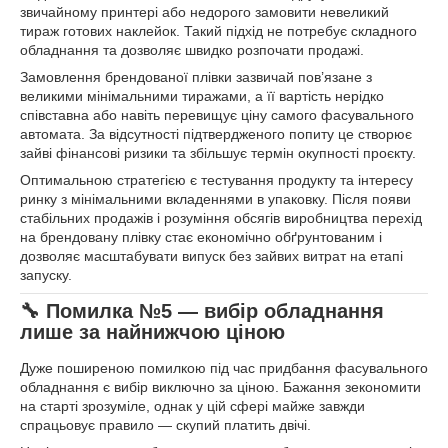
звичайному принтері або недорого замовити невеликий
тираж готових наклейок. Такий підхід не потребує складного
обладнання та дозволяє швидко розпочати продажі.
Замовлення брендованої плівки зазвичай пов’язане з
великими мінімальними тиражами, а її вартість нерідко
співставна або навіть перевищує ціну самого фасувального
автомата. За відсутності підтвердженого попиту це створює
зайві фінансові ризики та збільшує термін окупності проєкту.
Оптимальною стратегією є тестування продукту та інтересу
ринку з мінімальними вкладеннями в упаковку. Після появи
стабільних продажів і розуміння обсягів виробництва перехід
на брендовану плівку стає економічно обґрунтованим і
дозволяє масштабувати випуск без зайвих витрат на етапі
запуску.
🔧 Помилка №5 — вибір обладнання
лише за найнижчою ціною
Дуже поширеною помилкою під час придбання фасувального
обладнання є вибір виключно за ціною. Бажання зекономити
на старті зрозуміле, однак у цій сфері майже завжди
спрацьовує правило — скупий платить двічі.