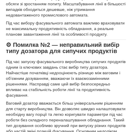
обсяги зі зростанням попиту. Масштабування лінії в більшості
випадків обходиться дешевше, ніж утримання
недовантаженого промислового автомата.
Під час вибору фасувального автомата важливо враховувати
не максимальну продуктивність обладнання, а реальне
планове завантаження лінії та особливості продукту.
⚙️ Помилка №2 — неправильний вибір
типу дозатора для сипучих продуктів
Під час запуску фасувального виробництва сипучих продуктів
одним із ключових завдань стає вибір типу дозатора.
Найчастіше початківці недооцінюють різницю між ваговим і
об’ємним дозуванням, вважаючи їх взаємозамінними
рішеннями. Насправді саме цей вибір безпосередньо
впливає на стабільність роботи лінії та продуктивність
фасування.
Ваговий дозатор вважається більш універсальним рішенням
для старту виробництва. Він дозволяє швидко налаштовувати
необхідну вагу порції та легко коригувати параметри під час
роботи без складного переналаштування обладнання. Такий
тип дозування особливо зручний при випуску різних продуктів
або частій зміні позицій фасування. Основним недоліком