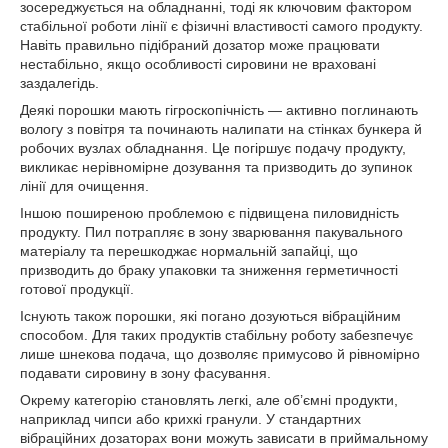
зосереджується на обладнанні, тоді як ключовим фактором
стабільної роботи лінії є фізичні властивості самого продукту.
Навіть правильно підібраний дозатор може працювати
нестабільно, якщо особливості сировини не враховані
заздалегідь.
Деякі порошки мають гігроскопічність — активно поглинають
вологу з повітря та починають налипати на стінках бункера й
робочих вузлах обладнання. Це погіршує подачу продукту,
викликає нерівномірне дозування та призводить до зупинок
лінії для очищення.
Іншою поширеною проблемою є підвищена пиловидність
продукту. Пил потрапляє в зону зварювання пакувального
матеріалу та перешкоджає нормальній запайці, що
призводить до браку упаковки та зниження герметичності
готової продукції.
Існують також порошки, які погано дозуються вібраційним
способом. Для таких продуктів стабільну роботу забезпечує
лише шнекова подача, що дозволяє примусово й рівномірно
подавати сировину в зону фасування.
Окрему категорію становлять легкі, але об’ємні продукти,
наприклад чипси або крихкі гранули. У стандартних
вібраційних дозаторах вони можуть зависати в приймальному