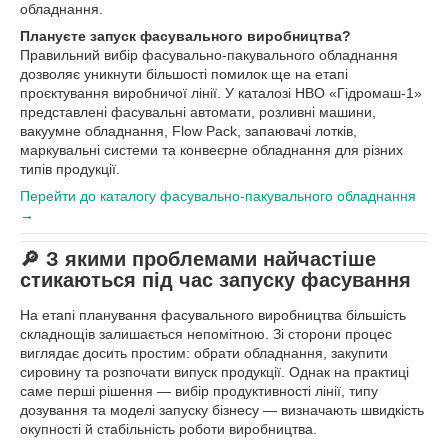
обладнання.
Плануєте запуск фасувального виробництва?
Правильний вибір фасувально-пакувального обладнання
дозволяє уникнути більшості помилок ще на етапі
проєктування виробничої лінії. У каталозі НВО «Гідромаш-1»
представлені фасувальні автомати, розливні машини,
вакуумне обладнання, Flow Pack, запаювачі лотків,
маркувальні системи та конвеєрне обладнання для різних
типів продукції.
Перейти до каталогу фасувально-пакувального обладнання
→
🔎 З якими проблемами найчастіше
стикаються під час запуску фасування
На етапі планування фасувального виробництва більшість
складнощів залишається непомітною. Зі сторони процес
виглядає досить простим: обрати обладнання, закупити
сировину та розпочати випуск продукції. Однак на практиці
саме перші рішення — вибір продуктивності лінії, типу
дозування та моделі запуску бізнесу — визначають швидкість
окупності й стабільність роботи виробництва.