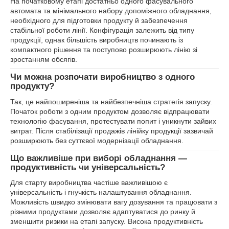
На початковому етапі достатньо одного фасувального
автомата та мінімального набору допоміжного обладнання,
необхідного для підготовки продукту й забезпечення
стабільної роботи лінії. Конфігурація залежить від типу
продукції, однак більшість виробництв починають із
компактного рішення та поступово розширюють лінію зі
зростанням обсягів.
Чи можна розпочати виробництво з одного
продукту?
Так, це найпоширеніша та найбезпечніша стратегія запуску.
Початок роботи з одним продуктом дозволяє відпрацювати
технологію фасування, протестувати попит і уникнути зайвих
витрат. Після стабілізації продажів лінійку продукції зазвичай
розширюють без суттєвої модернізації обладнання.
Що важливіше при виборі обладнання —
продуктивність чи універсальність?
Для старту виробництва частіше важливішою є
універсальність і гнучкість налаштування обладнання.
Можливість швидко змінювати вагу дозування та працювати з
різними продуктами дозволяє адаптуватися до ринку й
зменшити ризики на етапі запуску. Висока продуктивність