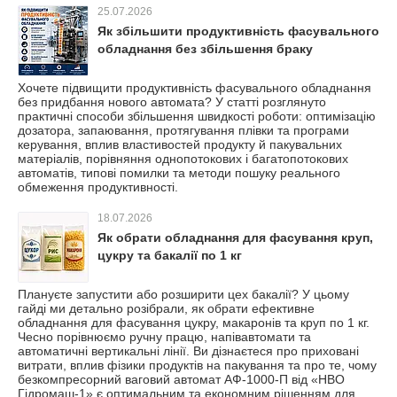
25.07.2026
Як збільшити продуктивність фасувального
обладнання без збільшення браку
Хочете підвищити продуктивність фасувального обладнання
без придбання нового автомата? У статті розглянуто
практичні способи збільшення швидкості роботи: оптимізацію
дозатора, запаювання, протягування плівки та програми
керування, вплив властивостей продукту й пакувальних
матеріалів, порівняння однопотокових і багатопотокових
автоматів, типові помилки та методи пошуку реального
обмеження продуктивності.
18.07.2026
Як обрати обладнання для фасування круп,
цукру та бакалії по 1 кг
Плануєте запустити або розширити цех бакалії? У цьому
гайді ми детально розібрали, як обрати ефективне
обладнання для фасування цукру, макаронів та круп по 1 кг.
Чесно порівнюємо ручну працю, напівавтомати та
автоматичні вертикальні лінії. Ви дізнаєтеся про приховані
витрати, вплив фізики продуктів на пакування та про те, чому
безкомпресорний ваговий автомат АФ-1000-П від «НВО
Гідромаш-1» є оптимальним та економним рішенням для