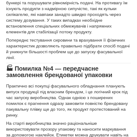
бункері та порушувати рівномірність подачі. На противагу їм
існують продукти з надмірною сипучістю, такі як кульки
силікагелю, які навпаки занадто швидко проходять через
систему дозування. У таких випадках необхідне
встановлення спеціальних обмежувачів і напрямних
елементів для стабілізації потоку продукту.
Попереднє тестування сировини та врахування її фізичних
характеристик дозволяють правильно підібрати спосіб подачі
й уникнути більшості проблем ще до запуску фасувальної
лінії.
🏭 Помилка №4 — передчасне
замовлення брендованої упаковки
Практично всі покупці фасувального обладнання планують
випуск продукції під власним брендом, і це логічний крок під
час запуску виробництва. Однак однією з поширених
помилок є прагнення одразу замовити повністю брендовану
пакувальну плівку ще до того, як продукт протестований на
ринку.
На старті виробництва значно раціональніше
використовувати прозору упаковку та наносити маркування
за допомогою наклейок. Етикетки можна друкувати навіть на