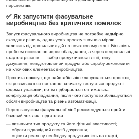
перспективі.
✅ Як запустити фасувальне
виробництво без критичних помилок
Запуск фасувального виробництва не потребує надмірно
складних рішень, однак успіх проєкту значною мірою
залежить від правильних дій на початковому етапі. Більшість
проблем виникає не через обладнання, а через неправильні
стартові рішення — вибір продуктивності лінії, типу
дозування, непідготовлений продукт або спробу зекономити
на ключових елементах виробництва.
Практика показує, що найстабільніше запускаються проєкти,
які розвиваються поетапно: спочатку тестується продукт і
формат упаковки, потім підбирається оптимальна
конфігурація обладнання, після чого поступово збільшуються
обсяги виробництва та рівень автоматизації.
Перед запуском фасувальної лінії рекомендується пройти
базовий чек-лист підготовки:
— визначити тип продукту та його фізичні властивості;
— обрати відповідний спосіб дозування;
— оцінити реальну необхідну продуктивність на старті;