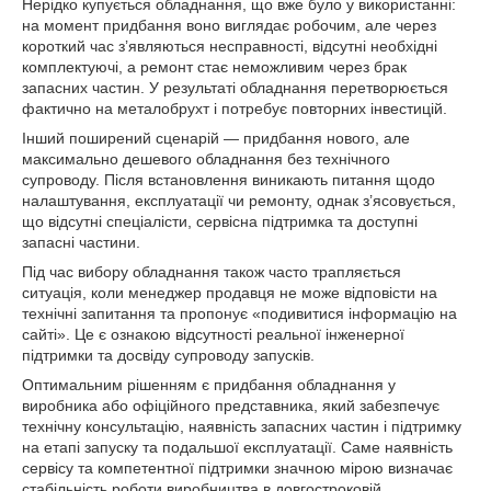
Нерідко купується обладнання, що вже було у використанні:
на момент придбання воно виглядає робочим, але через
короткий час з’являються несправності, відсутні необхідні
комплектуючі, а ремонт стає неможливим через брак
запасних частин. У результаті обладнання перетворюється
фактично на металобрухт і потребує повторних інвестицій.
Інший поширений сценарій — придбання нового, але
максимально дешевого обладнання без технічного
супроводу. Після встановлення виникають питання щодо
налаштування, експлуатації чи ремонту, однак з’ясовується,
що відсутні спеціалісти, сервісна підтримка та доступні
запасні частини.
Під час вибору обладнання також часто трапляється
ситуація, коли менеджер продавця не може відповісти на
технічні запитання та пропонує «подивитися інформацію на
сайті». Це є ознакою відсутності реальної інженерної
підтримки та досвіду супроводу запусків.
Оптимальним рішенням є придбання обладнання у
виробника або офіційного представника, який забезпечує
технічну консультацію, наявність запасних частин і підтримку
на етапі запуску та подальшої експлуатації. Саме наявність
сервісу та компетентної підтримки значною мірою визначає
стабільність роботи виробництва в довгостроковій