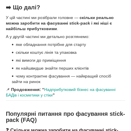
➡️ Що далі?
У цій частині ми розібрали головне —
скільки реально
можна заробити на фасуванні stick-pack і які ніші є
найбільш прибутковими
.
А у другій частині ми детально розглянемо:
яке обладнання потрібне для старту
скільки коштує лінія та упаковка
які вимоги до приміщення
як найшвидше знайти перших клієнтів
чому контрактне фасування — найкращий спосіб
зайти на ринок
📌
Продовження: “
Надприбутковий бізнес на фасуванні
БАДів і косметики у стіки
”
Популярні питання про фасування stick-
pack (FAQ)
❓ Скільки можна заробити на фасуванні stick-