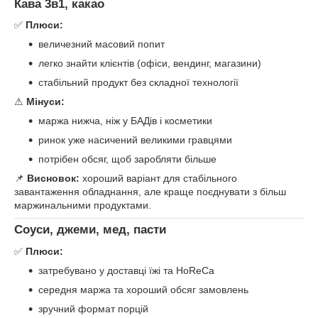
Кава 3в1, какао
✅
Плюси:
величезний масовий попит
легко знайти клієнтів (офіси, вендинг, магазини)
стабільний продукт без складної технології
⚠
Мінуси:
маржа нижча, ніж у БАДів і косметики
ринок уже насичений великими гравцями
потрібен обсяг, щоб заробляти більше
📌
Висновок:
хороший варіант для стабільного
завантаження обладнання, але краще поєднувати з більш
маржинальними продуктами.
Соуси, джеми, мед, пасти
✅
Плюси:
затребувано у доставці їжі та HoReCa
середня маржа та хороший обсяг замовлень
зручний формат порцій