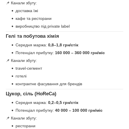
📌 Канали збуту:
доставка їжі
кафе та ресторани
виробництво під private label
Гелі та побутова хімія
Середня маржа:
0,8–1,8 грн/стік
Потенціал прибутку:
160 000 – 360 000 грн/міс
📌 Канали збуту:
travel-сегмент
готелі
контрактне фасування для брендів
Цукор, сіль (HoReCa)
Середня маржа:
0,2–0,5 грн/стік
Потенціал прибутку:
40 000 – 100 000 грн/міс
📌 Канали збуту:
ресторани