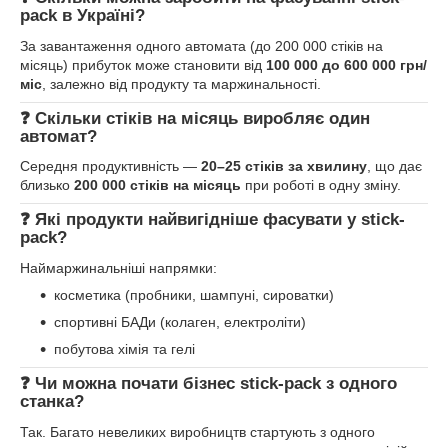
pack в Україні?
За завантаження одного автомата (до 200 000 стіків на
місяць) прибуток може становити від
100 000 до 600 000 грн/
міс
, залежно від продукту та маржинальності.
❓ Скільки стіків на місяць виробляє один
автомат?
Середня продуктивність —
20–25 стіків за хвилину
, що дає
близько
200 000 стіків на місяць
при роботі в одну зміну.
❓ Які продукти найвигідніше фасувати у stick-
pack?
Наймаржинальніші напрямки:
косметика (пробники, шампуні, сироватки)
спортивні БАДи (колаген, електроліти)
побутова хімія та гелі
❓ Чи можна почати бізнес stick-pack з одного
станка?
Так. Багато невеликих виробництв стартують з одного