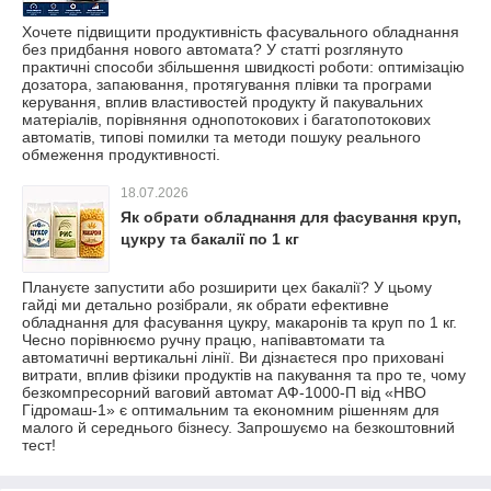
Хочете підвищити продуктивність фасувального обладнання
без придбання нового автомата? У статті розглянуто
практичні способи збільшення швидкості роботи: оптимізацію
дозатора, запаювання, протягування плівки та програми
керування, вплив властивостей продукту й пакувальних
матеріалів, порівняння однопотокових і багатопотокових
автоматів, типові помилки та методи пошуку реального
обмеження продуктивності.
18.07.2026
Як обрати обладнання для фасування круп,
цукру та бакалії по 1 кг
Плануєте запустити або розширити цех бакалії? У цьому
гайді ми детально розібрали, як обрати ефективне
обладнання для фасування цукру, макаронів та круп по 1 кг.
Чесно порівнюємо ручну працю, напівавтомати та
автоматичні вертикальні лінії. Ви дізнаєтеся про приховані
витрати, вплив фізики продуктів на пакування та про те, чому
безкомпресорний ваговий автомат АФ-1000-П від «НВО
Гідромаш-1» є оптимальним та економним рішенням для
малого й середнього бізнесу. Запрошуємо на безкоштовний
тест!