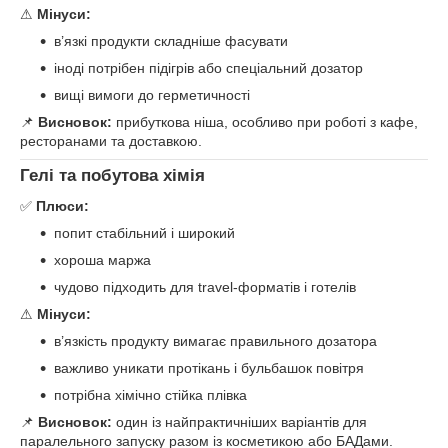
⚠
Мінуси:
в’язкі продукти складніше фасувати
іноді потрібен підігрів або спеціальний дозатор
вищі вимоги до герметичності
📌
Висновок:
прибуткова ніша, особливо при роботі з кафе,
ресторанами та доставкою.
Гелі та побутова хімія
✅
Плюси:
попит стабільний і широкий
хороша маржа
чудово підходить для travel-форматів і готелів
⚠
Мінуси:
в’язкість продукту вимагає правильного дозатора
важливо уникати протікань і бульбашок повітря
потрібна хімічно стійка плівка
📌
Висновок:
один із найпрактичніших варіантів для
паралельного запуску разом із косметикою або БАДами.