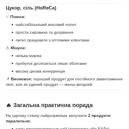
Цукор, сіль (HoReCa)
✅
Плюси:
найстабільніший масовий попит
проста сировина та дозування
легко працювати з оптовими клієнтами
⚠
Мінуси:
низька маржа
прибуток досягається лише обсягами
висока цінова конкуренція
📌
Висновок:
хороший продукт для постійного завантаження
лінії, але як єдиний продукт — менш вигідний.
🔥 Загальна практична порада
На одному станку найрозумніше запускати
2 продукти
паралельно
:
один високомаржинальний (косметика або БАДи)