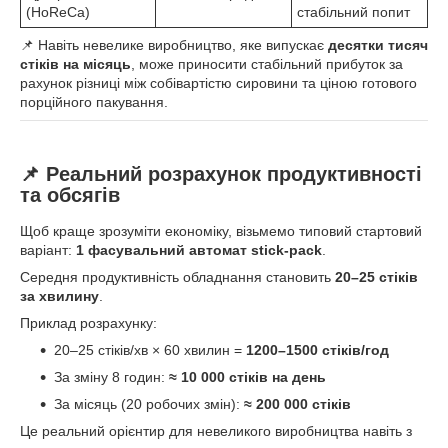
(HoReCa)
стабільний попит
📌 Навіть невелике виробництво, яке випускає
десятки тисяч
стіків на місяць
, може приносити стабільний прибуток за
рахунок різниці між собівартістю сировини та ціною готового
порційного пакування.
📌 Реальний розрахунок продуктивності
та обсягів
Щоб краще зрозуміти економіку, візьмемо типовий стартовий
варіант:
1 фасувальний автомат stick-pack
.
Середня продуктивність обладнання становить
20–25 стіків
за хвилину
.
Приклад розрахунку:
20–25 стіків/хв × 60 хвилин =
1200–1500 стіків/год
За зміну 8 годин:
≈ 10 000 стіків на день
За місяць (20 робочих змін):
≈ 200 000 стіків
Це реальний орієнтир для невеликого виробництва навіть з