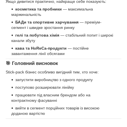
Якщо дивитися практично, найкраще себе показують:
косметика та пробники
— максимальна
маржинальність
БАДи та спортивне харчування
— преміум-
сегмент і швидке зростання ринку
гелі та побутова хімія
— стабільний попит і широкі
канали збуту
кава та HoReCa-продукти
— постійне
завантаження лінії обсягами
🎯 Головний висновок
Stick-pack бізнес особливо вигідний тим, хто хоче:
запустити виробництво з одного продукту
поступово розширювати лінійку
працювати під власним брендом або на
контрактному фасуванні
вийти в сегмент порційних товарів із високою
доданою вартістю