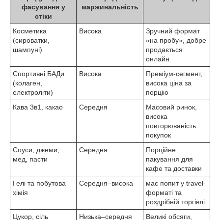
фасування у
маржинальність
стіки
Косметика
Висока
Зручний формат
(сироватки,
«на пробу», добре
шампуні)
продається
онлайн
Спортивні БАДи
Висока
Преміум-сегмент,
(колаген,
висока ціна за
електроліти)
порцію
Кава 3в1, какао
Середня
Масовий ринок,
висока
повторюваність
покупок
Соуси, джеми,
Середня
Порційне
мед, пасти
пакування для
кафе та доставки
Гелі та побутова
Середня–висока
має попит у travel-
хімія
форматі та
роздрібній торгівлі
Цукор, сіль
Низька–середня
Великі обсяги,