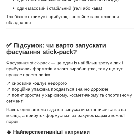
один масовий і стабільний (гелі або кава)
Так бізнес отримує і прибуток, і постійне завантаження
обладнання.
✅ Підсумок: чи варто запускати
фасування stick-pack?
Фасування stick-pack — це один із найбільш зрозумілих і
прибуткових форматів малого виробництва, тому що тут
працює проста логіка:
📌 сировина коштує недорого
📌 порційна упаковка продається значно дорожче
📌 попит зростає у харчовому, косметичному та спортивному
сегменті
Навіть один автомат здатен випускати сотні тисяч стіків на
місяць, а прибуток формується за рахунок маржі з кожної
порції.
🔥 Найперспективніші напрямки